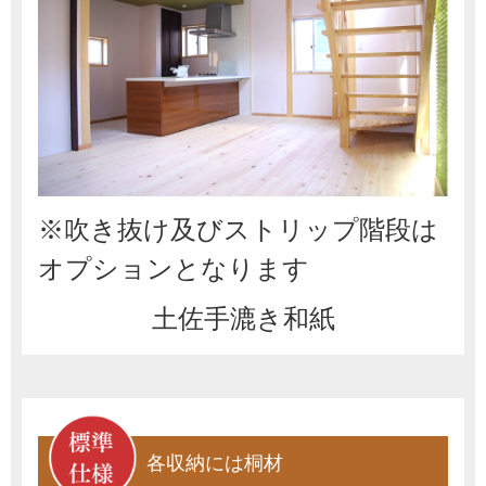
※吹き抜け及びストリップ階段は
オプションとなります
土佐手漉き和紙
各収納には桐材