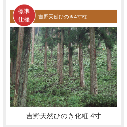
吉野天然ひのき4寸柱
吉野天然ひのき化粧 4寸