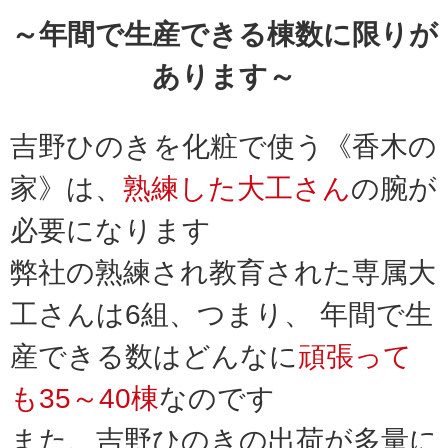
～年間で生産できる棟数に限りが
あります～
吉野ひのきを化粧で使う《香木の
家》は、
熟練した大工さん
の腕が
必要になります
弊社の熟練され教育された専属大
工さんは6組、つまり、 年間で生
産できる数はどんなに
頑張って
も35～40棟
なのです
また、吉野ひのきの出荷が多量に