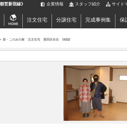
都営新宿線》
企業情報
スタッフ紹介
サイト
注文住宅
分譲住宅
完成事例集
保
>
新・このみの家 注文住宅 墨田区在住 S様邸