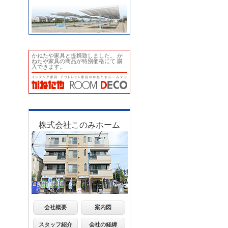
かねたや家具と提携致しました。 か
ねたや家具の商品が特別価格にて 購
入できます。
株式会社このみホーム
会社概要
案内図
スタッフ紹介
会社の経緯