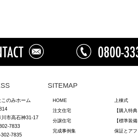
ESS
SITEMAP
社このみホーム
HOME
上棟式
814
注文住宅
【購入特典
川市高石神31-17
分譲住宅
【標準装備
-302-7833
完成事例集
保証とアフ
-302-7835