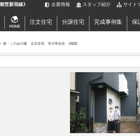
都営新宿線》
企業情報
スタッフ紹介
サイト
注文住宅
分譲住宅
完成事例集
保
>
新・このみの家 注文住宅 市川市在住 S様邸