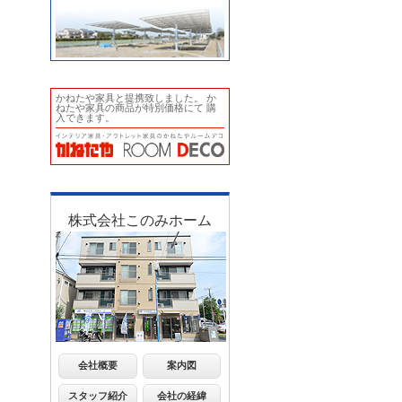
かねたや家具と提携致しました。 か
ねたや家具の商品が特別価格にて 購
入できます。
株式会社このみホーム
会社概要
案内図
スタッフ紹介
会社の経緯