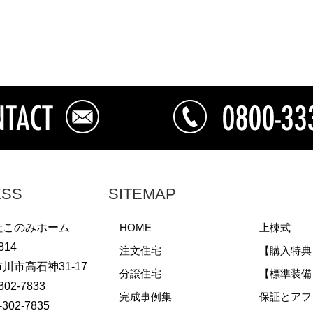
ESS
SITEMAP
社このみホーム
HOME
上棟式
814
注文住宅
【購入特典
川市高石神31-17
分譲住宅
【標準装備
-302-7833
完成事例集
保証とアフ
-302-7835