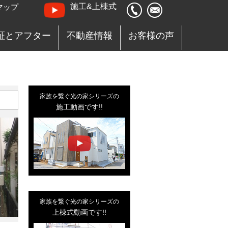
施工&上棟式
マップ
証とアフター
不動産情報
お客様の声
家族を繋ぐ光の家シリーズの
施工動画です!!
家族を繋ぐ光の家シリーズの
上棟式動画です!!