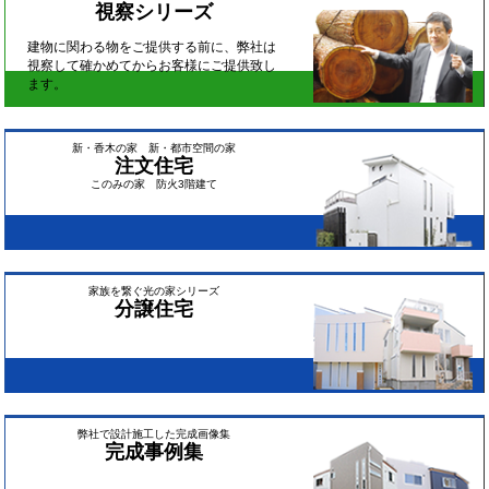
視察シリーズ
建物に関わる物をご提供する前に、弊社は
視察して確かめてからお客様にご提供致し
ます。
新・香木の家 新・都市空間の家
注文住宅
このみの家 防火3階建て
家族を繋ぐ光の家シリーズ
分譲住宅
弊社で設計施工した完成画像集
完成事例集