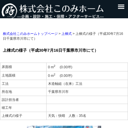
株式会社このみホームトップページ
>
上棟式
>
上棟式の様子（平成30年7月16
日千葉県市川市にて）
上棟式の様子（平成30年7月16日千葉県市川市にて）
2
床面積
0 m
(0.00坪)
2
土地面積
0 m
(0.00坪)
工法
木造軸組（在来）工法
所在地
千葉県市川市
設計担当者
竣工年
上棟式の様子
天気：快晴 人数：35名